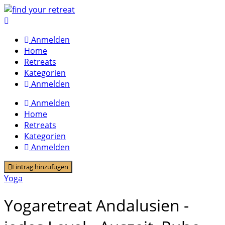
Skip
to
content
Anmelden
Home
Retreats
Kategorien
Anmelden
Anmelden
Home
Retreats
Kategorien
Anmelden
Eintrag hinzufügen
Yoga
Yogaretreat Andalusien -