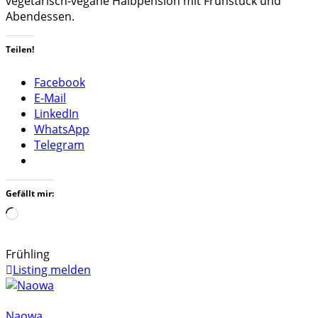
vegetarisch-vegane Halbpension mit Frühstück und
Abendessen.
Teilen!
Facebook
E-Mail
LinkedIn
WhatsApp
Telegram
Gefällt mir:
Wird
geladen …
Frühling
Listing melden
Naowa