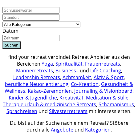
Datum
Suchen
find your retreat verbindet Retreat Anbieter aus den
Bereichen
Yoga
,
Spiritualität
,
Frauenretreats
,
Männerretreats
,
Business
– und
Life Coaching
,
Leadership Retreats
,
Achtsamkeit
,
Aktiv & Sport
,
berufliche Neuorientierung
,
Co-Kreation
,
Gesundheit &
Wellness
,
Kakao-Zeremonien
,
Journaling & Visionboard
,
Kinder & Jugendliche
,
Kreativität
,
Meditation & Stille
,
Therapieurlaub & medizinische Retreats
,
Schamanismus
,
Sprachreisen
und
Silvesterretreats
mit Interessierten.
Du bist auf der Suche nach einem Retreat? Stöbere
durch alle
Angebote
und
Kategorien
.