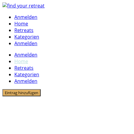
Skip
to
Anmelden
content
Home
Retreats
Kategorien
Anmelden
Anmelden
Home
Retreats
Kategorien
Anmelden
Eintrag hinzufügen
Find your retreat
Wähle dein passendes Retreat aus einer
großen Anzahl!