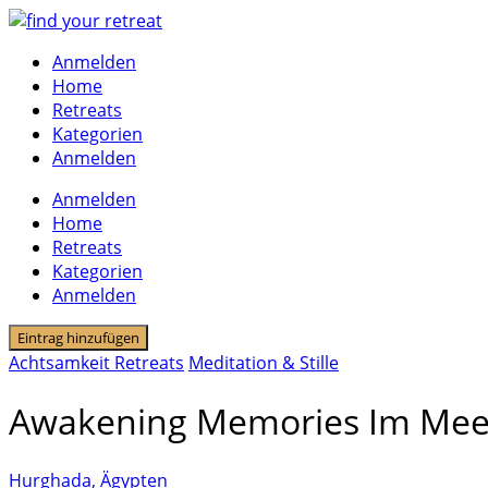
Skip
to
Anmelden
content
Home
Retreats
Kategorien
Anmelden
Anmelden
Home
Retreats
Kategorien
Anmelden
Eintrag hinzufügen
Achtsamkeit Retreats
Meditation & Stille
Awakening Memories Im Meer z
Hurghada, Ägypten