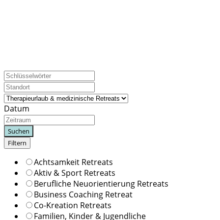
Therapieurlaub und medizinische Retreats gehen weit über 
sei es zur Bewältigung von emotionalen Herausforderungen
Diese speziellen Urlaubsformen kombinieren erstklassige
Reiseziele, um den Gästen eine ganzheitliche Erfahrung zu 
Datum
Suchen
Filtern
Achtsamkeit Retreats
Aktiv & Sport Retreats
Berufliche Neuorientierung Retreats
Business Coaching Retreat
Co-Kreation Retreats
Familien, Kinder & Jugendliche