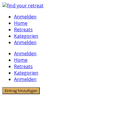
Skip
to
Anmelden
content
Home
Retreats
Kategorien
Anmelden
Anmelden
Home
Retreats
Kategorien
Anmelden
Eintrag hinzufügen
7 Listings
Therapieurlaub & medizinische Retreat
Therapieurlaub & medizinische Retreat