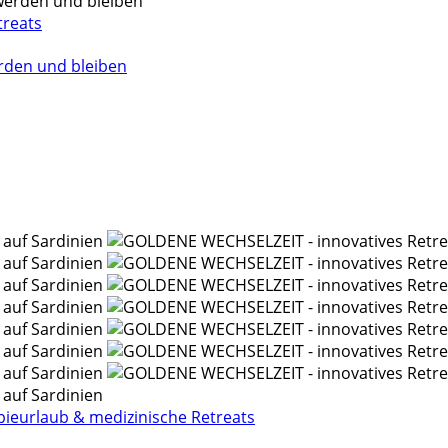
treats
rden und bleiben
ieurlaub & medizinische Retreats