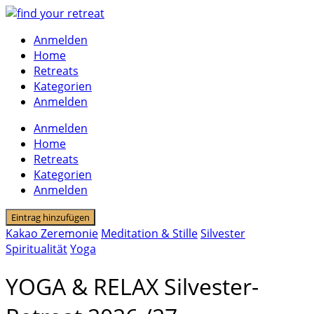
Skip
to
Anmelden
content
Home
Retreats
Kategorien
Anmelden
Anmelden
Home
Retreats
Kategorien
Anmelden
Eintrag hinzufügen
Kakao Zeremonie
Meditation & Stille
Silvester
Spiritualität
Yoga
YOGA & RELAX Silvester-