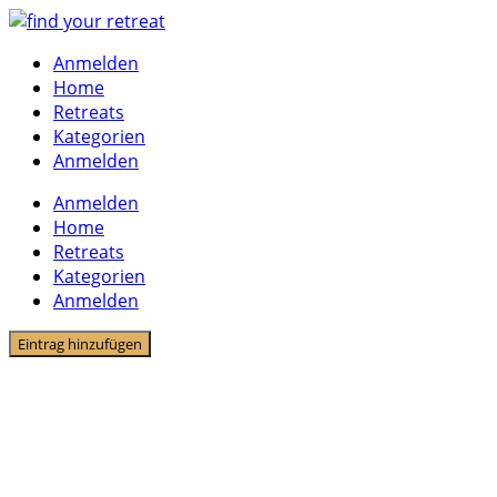
Skip
to
Anmelden
content
Home
Retreats
Kategorien
Anmelden
Anmelden
Home
Retreats
Kategorien
Anmelden
Eintrag hinzufügen
33 Listings
Life Coaching Retreats
Life Coaching Retreat