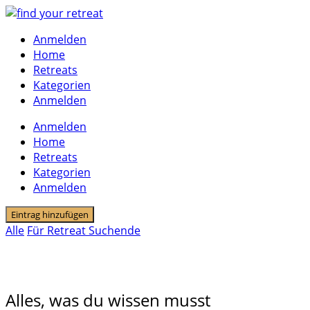
Skip
to
Anmelden
content
Home
Retreats
Kategorien
Anmelden
Anmelden
Home
Retreats
Kategorien
Anmelden
Eintrag hinzufügen
Alle
Für Retreat Suchende
Sind Retreats von der Steuer absetzbar
Alles, was du wissen musst