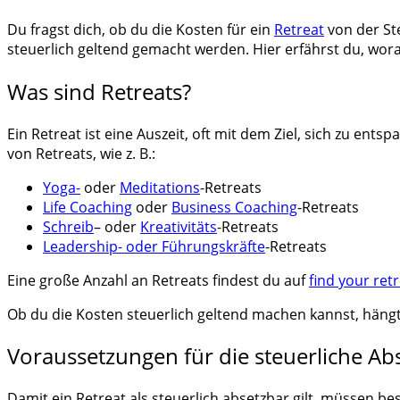
Du fragst dich, ob du die Kosten für ein
Retreat
von der St
steuerlich geltend gemacht werden. Hier erfährst du, wo
Was sind Retreats?
Ein Retreat ist eine Auszeit, oft mit dem Ziel, sich zu en
von Retreats, wie z. B.:
Yoga-
oder
Meditations
-Retreats
Life Coaching
oder
Business Coaching
-Retreats
Schreib
– oder
Kreativitäts
-Retreats
Leadership- oder Führungskräfte
-Retreats
Eine große Anzahl an Retreats findest du auf
find your retr
Ob du die Kosten steuerlich geltend machen kannst, hängt
Voraussetzungen für die steuerliche Abs
Damit ein Retreat als steuerlich absetzbar gilt, müssen b