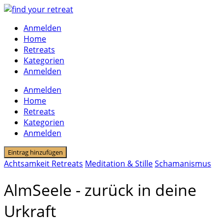
Skip
to
Anmelden
content
Home
Retreats
Kategorien
Anmelden
Anmelden
Home
Retreats
Kategorien
Anmelden
Eintrag hinzufügen
Achtsamkeit Retreats
Meditation & Stille
Schamanismus
AlmSeele - zurück in deine
Urkraft