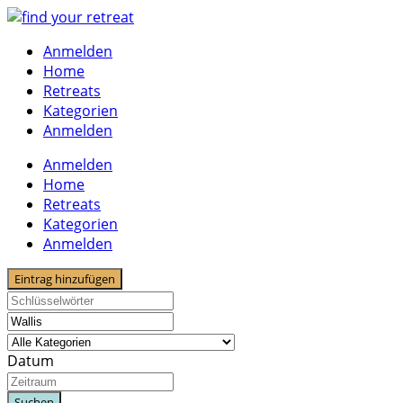
Skip
to
Anmelden
content
Home
Retreats
Kategorien
Anmelden
Anmelden
Home
Retreats
Kategorien
Anmelden
Eintrag hinzufügen
Datum
Suchen