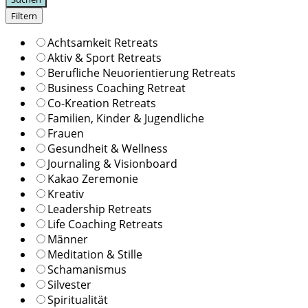
Filtern
Achtsamkeit Retreats
Aktiv & Sport Retreats
Berufliche Neuorientierung Retreats
Business Coaching Retreat
Co-Kreation Retreats
Familien, Kinder & Jugendliche
Frauen
Gesundheit & Wellness
Journaling & Visionboard
Kakao Zeremonie
Kreativ
Leadership Retreats
Life Coaching Retreats
Männer
Meditation & Stille
Schamanismus
Silvester
Spiritualität