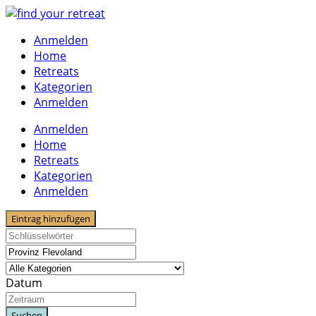
Skip
to
Anmelden
content
Home
Retreats
Kategorien
Anmelden
Anmelden
Home
Retreats
Kategorien
Anmelden
Eintrag hinzufügen
Datum
Suchen