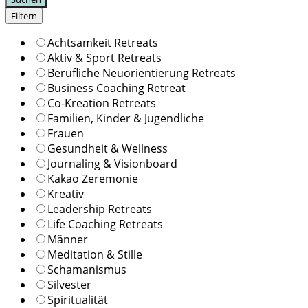
Filtern
Achtsamkeit Retreats
Aktiv & Sport Retreats
Berufliche Neuorientierung Retreats
Business Coaching Retreat
Co-Kreation Retreats
Familien, Kinder & Jugendliche
Frauen
Gesundheit & Wellness
Journaling & Visionboard
Kakao Zeremonie
Kreativ
Leadership Retreats
Life Coaching Retreats
Männer
Meditation & Stille
Schamanismus
Silvester
Spiritualität