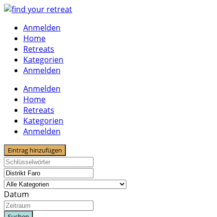
Skip
to
Anmelden
content
Home
Retreats
Kategorien
Anmelden
Anmelden
Home
Retreats
Kategorien
Anmelden
Eintrag hinzufügen
Datum
Suchen