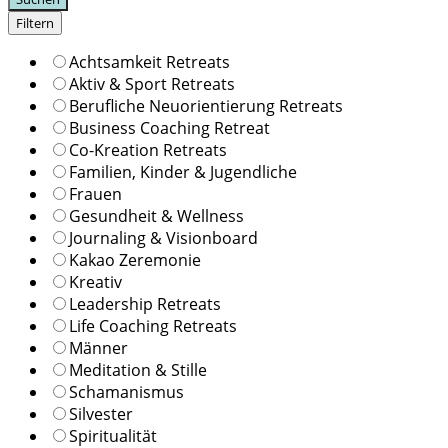
Filtern
Achtsamkeit Retreats
Aktiv & Sport Retreats
Berufliche Neuorientierung Retreats
Business Coaching Retreat
Co-Kreation Retreats
Familien, Kinder & Jugendliche
Frauen
Gesundheit & Wellness
Journaling & Visionboard
Kakao Zeremonie
Kreativ
Leadership Retreats
Life Coaching Retreats
Männer
Meditation & Stille
Schamanismus
Silvester
Spiritualität