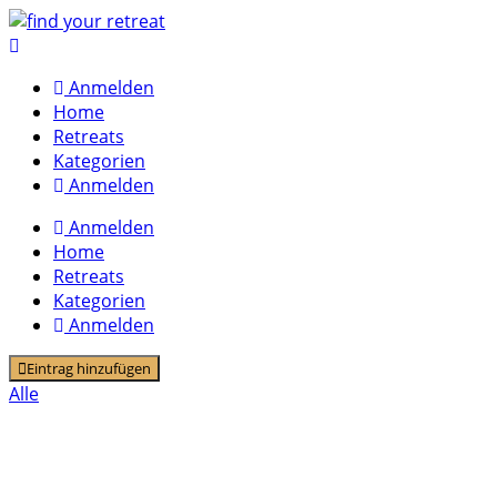
Skip
to
content
Anmelden
Home
Retreats
Kategorien
Anmelden
Anmelden
Home
Retreats
Kategorien
Anmelden
Eintrag hinzufügen
Alle
Fasten für Anfänger: Wie bewusster
Verzicht Klarheit, Dankbarkeit und ein