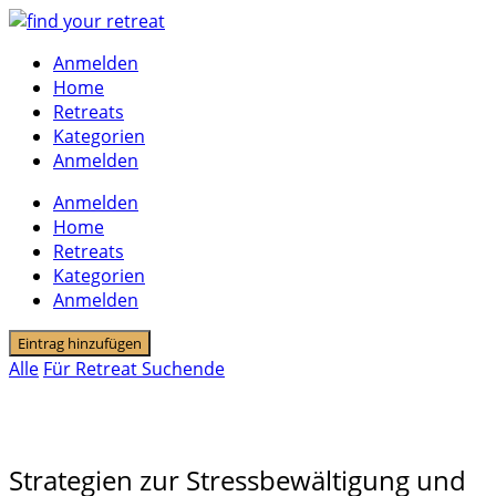
Skip
to
Anmelden
content
Home
Retreats
Kategorien
Anmelden
Anmelden
Home
Retreats
Kategorien
Anmelden
Eintrag hinzufügen
Alle
Für Retreat Suchende
Burnout Retreat
Strategien zur Stressbewältigung und