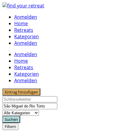
Skip
to
Anmelden
content
Home
Retreats
Kategorien
Anmelden
Anmelden
Home
Retreats
Kategorien
Anmelden
Eintrag hinzufügen
Suchen
Filtern