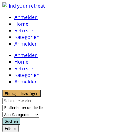
Skip
to
Anmelden
content
Home
Retreats
Kategorien
Anmelden
Anmelden
Home
Retreats
Kategorien
Anmelden
Eintrag hinzufügen
Suchen
Filtern