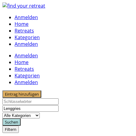
Skip
to
Anmelden
content
Home
Retreats
Kategorien
Anmelden
Anmelden
Home
Retreats
Kategorien
Anmelden
Eintrag hinzufügen
Suchen
Filtern