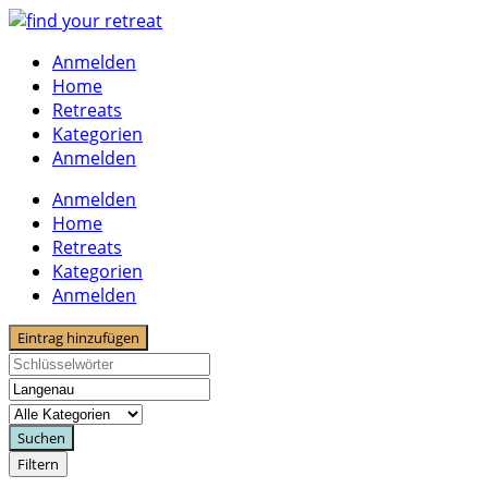
Skip
to
Anmelden
content
Home
Retreats
Kategorien
Anmelden
Anmelden
Home
Retreats
Kategorien
Anmelden
Eintrag hinzufügen
Suchen
Filtern