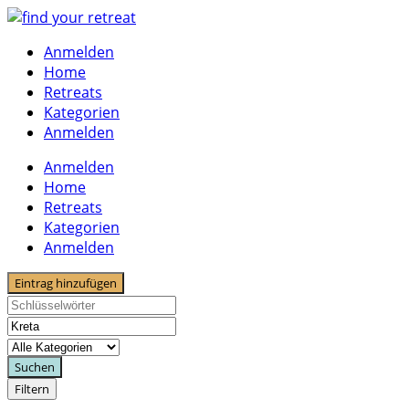
Skip
to
Anmelden
content
Home
Retreats
Kategorien
Anmelden
Anmelden
Home
Retreats
Kategorien
Anmelden
Eintrag hinzufügen
Suchen
Filtern