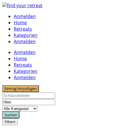
Skip
to
Anmelden
content
Home
Retreats
Kategorien
Anmelden
Anmelden
Home
Retreats
Kategorien
Anmelden
Eintrag hinzufügen
Suchen
Filtern