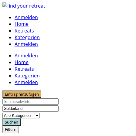
Skip
to
Anmelden
content
Home
Retreats
Kategorien
Anmelden
Anmelden
Home
Retreats
Kategorien
Anmelden
Eintrag hinzufügen
Suchen
Filtern