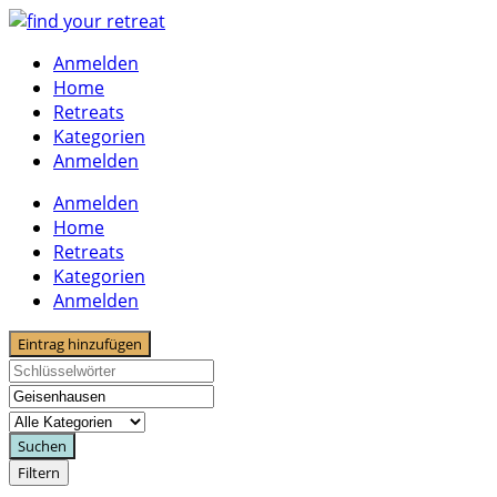
Skip
to
Anmelden
content
Home
Retreats
Kategorien
Anmelden
Anmelden
Home
Retreats
Kategorien
Anmelden
Eintrag hinzufügen
Suchen
Filtern