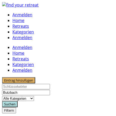
Skip
to
Anmelden
content
Home
Retreats
Kategorien
Anmelden
Anmelden
Home
Retreats
Kategorien
Anmelden
Eintrag hinzufügen
Suchen
Filtern