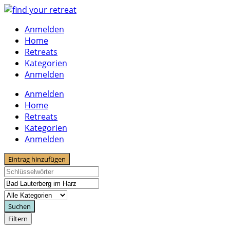
Skip
to
Anmelden
content
Home
Retreats
Kategorien
Anmelden
Anmelden
Home
Retreats
Kategorien
Anmelden
Eintrag hinzufügen
Suchen
Filtern