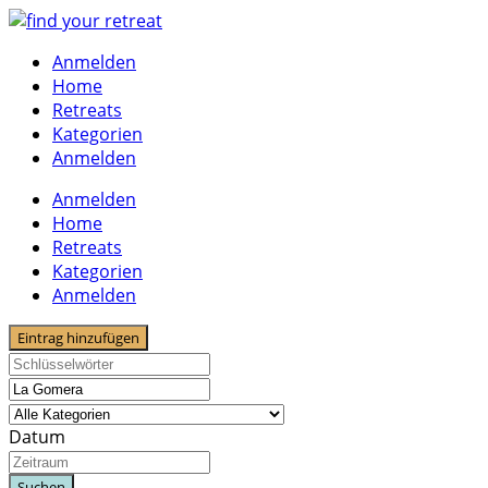
Skip
to
Anmelden
content
Home
Retreats
Kategorien
Anmelden
Anmelden
Home
Retreats
Kategorien
Anmelden
Eintrag hinzufügen
Datum
Suchen