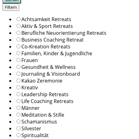
Filtern
Achtsamkeit Retreats
Aktiv & Sport Retreats
Berufliche Neuorientierung Retreats
Business Coaching Retreat
Co-Kreation Retreats
Familien, Kinder & Jugendliche
Frauen
Gesundheit & Wellness
Journaling & Visionboard
Kakao Zeremonie
Kreativ
Leadership Retreats
Life Coaching Retreats
Männer
Meditation & Stille
Schamanismus
Silvester
Spiritualität