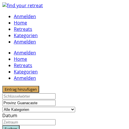
Skip
to
Anmelden
content
Home
Retreats
Kategorien
Anmelden
Anmelden
Home
Retreats
Kategorien
Anmelden
Eintrag hinzufügen
Datum
Suchen