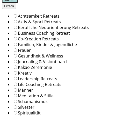
Filtern
Achtsamkeit Retreats
Aktiv & Sport Retreats
Berufliche Neuorientierung Retreats
Business Coaching Retreat
Co-Kreation Retreats
Familien, Kinder & Jugendliche
Frauen
Gesundheit & Wellness
Journaling & Visionboard
Kakao Zeremonie
Kreativ
Leadership Retreats
Life Coaching Retreats
Männer
Meditation & Stille
Schamanismus
Silvester
Spiritualität