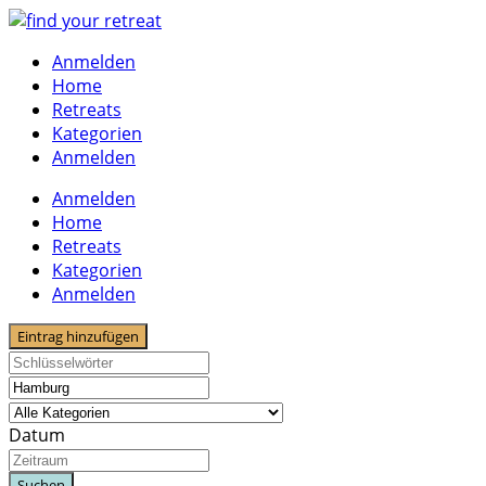
Skip
to
Anmelden
content
Home
Retreats
Kategorien
Anmelden
Anmelden
Home
Retreats
Kategorien
Anmelden
Eintrag hinzufügen
Datum
Suchen