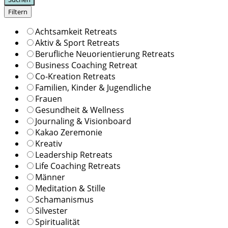
Filtern
Achtsamkeit Retreats
Aktiv & Sport Retreats
Berufliche Neuorientierung Retreats
Business Coaching Retreat
Co-Kreation Retreats
Familien, Kinder & Jugendliche
Frauen
Gesundheit & Wellness
Journaling & Visionboard
Kakao Zeremonie
Kreativ
Leadership Retreats
Life Coaching Retreats
Männer
Meditation & Stille
Schamanismus
Silvester
Spiritualität