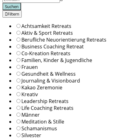
Suchen
Filtern
Achtsamkeit Retreats
Aktiv & Sport Retreats
Berufliche Neuorientierung Retreats
Business Coaching Retreat
Co-Kreation Retreats
Familien, Kinder & Jugendliche
Frauen
Gesundheit & Wellness
Journaling & Visionboard
Kakao Zeremonie
Kreativ
Leadership Retreats
Life Coaching Retreats
Männer
Meditation & Stille
Schamanismus
Silvester