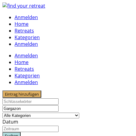
Skip
to
Anmelden
content
Home
Retreats
Kategorien
Anmelden
Anmelden
Home
Retreats
Kategorien
Anmelden
Eintrag hinzufügen
Datum
Suchen