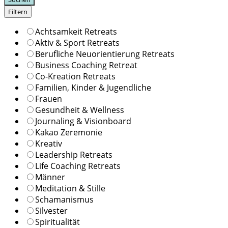
Filtern
Achtsamkeit Retreats
Aktiv & Sport Retreats
Berufliche Neuorientierung Retreats
Business Coaching Retreat
Co-Kreation Retreats
Familien, Kinder & Jugendliche
Frauen
Gesundheit & Wellness
Journaling & Visionboard
Kakao Zeremonie
Kreativ
Leadership Retreats
Life Coaching Retreats
Männer
Meditation & Stille
Schamanismus
Silvester
Spiritualität