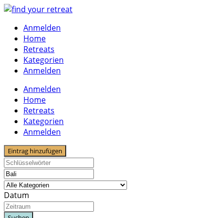
Skip
to
Anmelden
content
Home
Retreats
Kategorien
Anmelden
Anmelden
Home
Retreats
Kategorien
Anmelden
Eintrag hinzufügen
Datum
Suchen