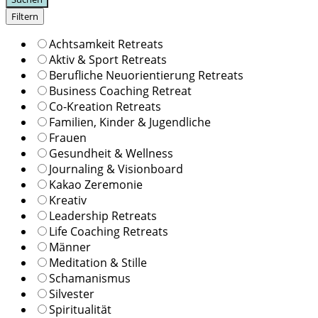
Filtern
Achtsamkeit Retreats
Aktiv & Sport Retreats
Berufliche Neuorientierung Retreats
Business Coaching Retreat
Co-Kreation Retreats
Familien, Kinder & Jugendliche
Frauen
Gesundheit & Wellness
Journaling & Visionboard
Kakao Zeremonie
Kreativ
Leadership Retreats
Life Coaching Retreats
Männer
Meditation & Stille
Schamanismus
Silvester
Spiritualität