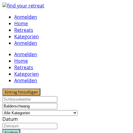
Skip
to
Anmelden
content
Home
Retreats
Kategorien
Anmelden
Anmelden
Home
Retreats
Kategorien
Anmelden
Eintrag hinzufügen
Datum
Suchen