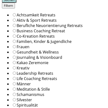
Filtern
Achtsamkeit Retreats
Aktiv & Sport Retreats
Berufliche Neuorientierung Retreats
Business Coaching Retreat
Co-Kreation Retreats
Familien, Kinder & Jugendliche
Frauen
Gesundheit & Wellness
Journaling & Visionboard
Kakao Zeremonie
Kreativ
Leadership Retreats
Life Coaching Retreats
Männer
Meditation & Stille
Schamanismus
Silvester
Spiritualität