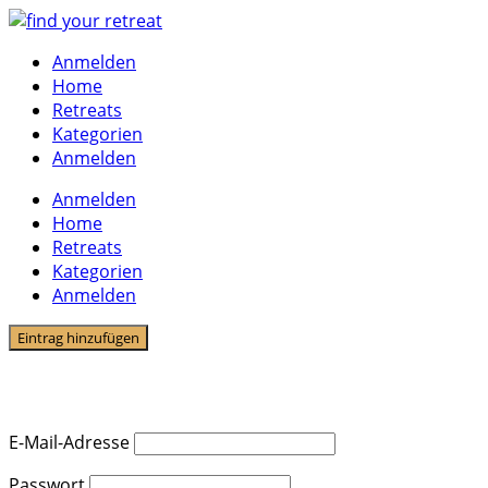
Skip
to
Anmelden
content
Home
Retreats
Kategorien
Anmelden
Anmelden
Home
Retreats
Kategorien
Anmelden
Eintrag hinzufügen
Affiliate-Login
E-Mail-Adresse
Passwort