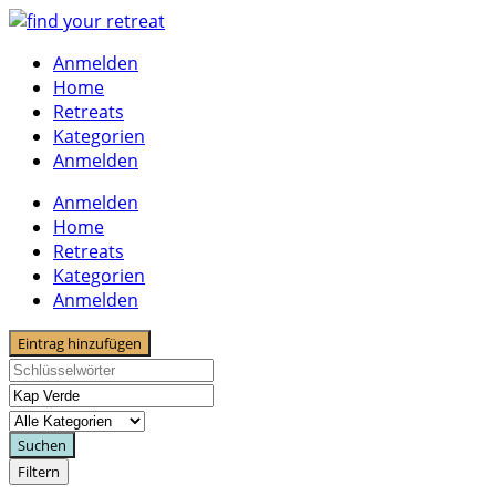
Skip
to
Anmelden
content
Home
Retreats
Kategorien
Anmelden
Anmelden
Home
Retreats
Kategorien
Anmelden
Eintrag hinzufügen
Suchen
Filtern